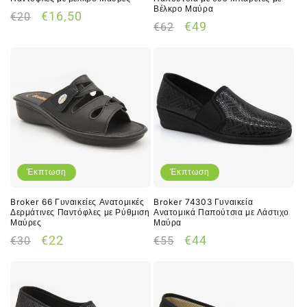
Βέλκρο Μαύρα
Κανονική
Τιμή
€16,50
€20
Κανονική
Τιμή
€49
€62
τιμή
έκπτωσης
τιμή
έκπτωσης
Έκπτωση
Έκπτωση
Broker 66 Γυναικείες Ανατομικές
Broker 74303 Γυναικεία
Δερμάτινες Παντόφλες με Ρύθμιση
Ανατομικά Παπούτσια με Λάστιχο
Μαύρες
Μαύρα
Κανονική
Τιμή
Κανονική
Τιμή
€22
€44
€30
€55
τιμή
έκπτωσης
τιμή
έκπτωσης