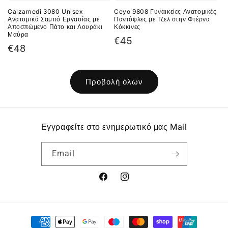
Calzamedi 3080 Unisex
Ceyo 9808 Γυναικείες Ανατομικές
Ανατομικά Σαμπό Εργασίας με
Παντόφλες με Τζελ στην Φτέρνα
Αποσπώμενο Πάτο και Λουράκι
Κόκκινες
Μαύρα
Κανονική
€45
Κανονική
€48
τιμή
τιμή
Προβολή όλων
Εγγραφείτε στο ενημερωτικό μας Mail
Email
Facebook
Instagram
Μέθοδοι