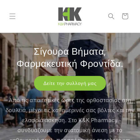
μετάβαση
στο
περιεχόμενο
Καλάθι
Σίγουρα Βήματα,
Φαρμακευτική Φροντίδα.
Δείτε την συλλογή μας
Από τις απαιτητικές ώρες της ορθοστασίας στη
δουλειά, μέχρι τις καθημερινές σας βόλτες και την
ελαφριά άσκηση. Στο K&K Pharmacy
συνδυάζουμε την ανατομική άνεση με το