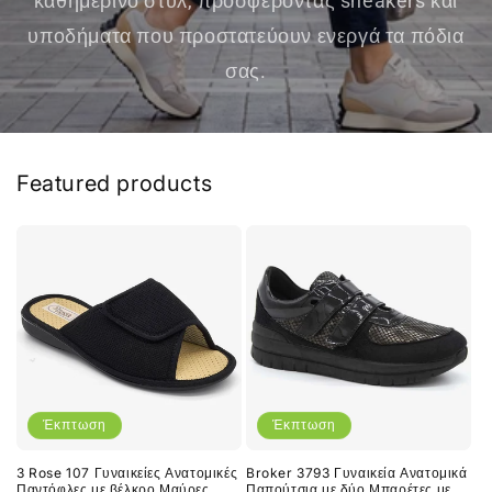
καθημερινό στυλ, προσφέροντας sneakers και
υποδήματα που προστατεύουν ενεργά τα πόδια
σας.
Featured products
Έκπτωση
Έκπτωση
3 Rose 107 Γυναικείες Ανατομικές
Broker 3793 Γυναικεία Ανατομικά
Παντόφλες με βέλκρο Μαύρες
Παπούτσια με δύο Μπαρέτες με