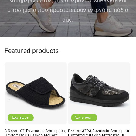
καθημερινό στυλ, προσφέροντας sneakers και
υποδήματα που προστατεύουν ενεργά τα πόδια
σας.
Featured products
Έκπτωση
Έκπτωση
3 Rose 107 Γυναικείες Ανατομικές
Broker 3793 Γυναικεία Ανατομικά
Παντόφλες με βέλκρο Μαύρες
Παπούτσια με δύο Μπαρέτες με