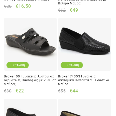
Βέλκρο Μαύρα
Κανονική
Τιμή
€16,50
€20
Κανονική
Τιμή
€49
€62
τιμή
έκπτωσης
τιμή
έκπτωσης
Έκπτωση
Έκπτωση
Broker 66 Γυναικείες Ανατομικές
Broker 74303 Γυναικεία
Δερμάτινες Παντόφλες με Ρύθμιση
Ανατομικά Παπούτσια με Λάστιχο
Μαύρες
Μαύρα
Κανονική
Τιμή
Κανονική
Τιμή
€22
€44
€30
€55
τιμή
έκπτωσης
τιμή
έκπτωσης