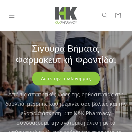
μετάβαση
στο
περιεχόμενο
Καλάθι
Σίγουρα Βήματα,
Φαρμακευτική Φροντίδα.
Δείτε την συλλογή μας
Από τις απαιτητικές ώρες της ορθοστασίας στη
δουλειά, μέχρι τις καθημερινές σας βόλτες και την
ελαφριά άσκηση. Στο K&K Pharmacy
συνδυάζουμε την ανατομική άνεση με το