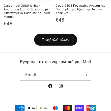
Calzamedi 3080 Unisex
Ceyo 9808 Γυναικείες Ανατομικές
Ανατομικά Σαμπό Εργασίας με
Παντόφλες με Τζελ στην Φτέρνα
Αποσπώμενο Πάτο και Λουράκι
Κόκκινες
Μαύρα
Κανονική
€45
Κανονική
€48
τιμή
τιμή
Προβολή όλων
Εγγραφείτε στο ενημερωτικό μας Mail
Email
Facebook
Instagram
Μέθοδοι