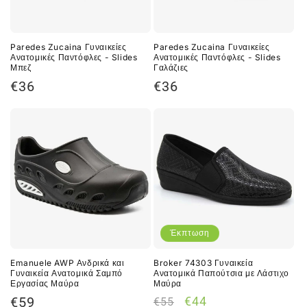
Paredes Zucaina Γυναικείες
Paredes Zucaina Γυναικείες
Ανατομικές Παντόφλες - Slides
Ανατομικές Παντόφλες - Slides
Μπεζ
Γαλάζιες
Κανονική
Κανονική
€36
€36
τιμή
τιμή
Έκπτωση
Emanuele AWP Ανδρικά και
Broker 74303 Γυναικεία
Γυναικεία Ανατομικά Σαμπό
Ανατομικά Παπούτσια με Λάστιχο
Εργασίας Μαύρα
Μαύρα
Κανονική
Κανονική
Τιμή
€59
€44
€55