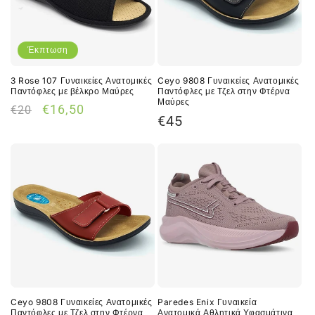
Έκπτωση
3 Rose 107 Γυναικείες Ανατομικές
Ceyo 9808 Γυναικείες Ανατομικές
Παντόφλες με βέλκρο Μαύρες
Παντόφλες με Τζελ στην Φτέρνα
Μαύρες
Κανονική
Τιμή
€16,50
€20
Κανονική
€45
τιμή
έκπτωσης
τιμή
Ceyo 9808 Γυναικείες Ανατομικές
Paredes Enix Γυναικεία
Παντόφλες με Τζελ στην Φτέρνα
Ανατομικά Αθλητικά Υφασμάτινα