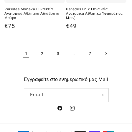
Paredes Moneva Γυναικεία
Paredes Enix Γυναικεία
Ανατομικά Αθλητικά Αδιάβροχα
Ανατομικά Αθλητικά Υφασμάτινα
Μαύρα
Μπεζ
Κανονική
Κανονική
€75
€49
τιμή
τιμή
1
…
2
3
7
Εγγραφείτε στο ενημερωτικό μας Mail
Email
Facebook
Instagram
Μέθοδοι