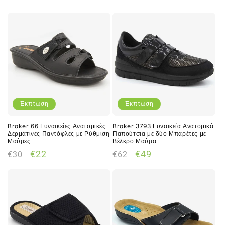
τιμή
τιμή
έκπτωσης
Έκπτωση
Έκπτωση
Broker 66 Γυναικείες Ανατομικές
Broker 3793 Γυναικεία Ανατομικά
Δερμάτινες Παντόφλες με Ρύθμιση
Παπούτσια με δύο Μπαρέτες με
Μαύρες
Βέλκρο Μαύρα
Κανονική
Τιμή
Κανονική
Τιμή
€22
€49
€30
€62
τιμή
έκπτωσης
τιμή
έκπτωσης