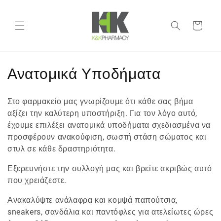
μετάβαση
στο
περιεχόμενο
Καλάθι
Σ
Ανατομικά Υποδήματα
υ
Στο φαρμακείο μας γνωρίζουμε ότι κάθε σας βήμα
λ
αξίζει την καλύτερη υποστήριξη. Για τον λόγο αυτό,
έχουμε επιλέξει ανατομικά υποδήματα σχεδιασμένα να
λ
προσφέρουν ανακούφιση, σωστή στάση σώματος και
ο
στυλ σε κάθε δραστηριότητα.
γ
​Εξερευνήστε την συλλογή μας και βρείτε ακριβώς αυτό
που χρειάζεστε.
ή
Ανακαλύψτε ανάλαφρα και κομψά παπούτσια,
:
sneakers, σανδάλια και παντόφλες για ατελείωτες ώρες